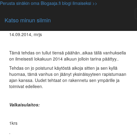
Perusta sinäkin oma Blogaaja.fi blogi ilmaiseksi >>
Yleinen
Äänekosken vanha sulfaattitehdas,
Katso minun silmin
ja sulfaattitehtaan valkaisulaistos
14.09.2014, mrjs
Tämä tehdas on tullut tiensä päähän..aikaa tällä vanhuksella
on ilmeisesti lokakuun 2014 alkuun jolloin tarina päättyy..
Tehdas on jo poistunut käytöstä aikoja sitten ja sen kyllä
huomaa, tämä vanhus on jäänyt yksinäisyyteen rapistumaan
ajan kanssa. Uudet tehtaat on rakennetu sen ympärille ja
toimivat edelleen.
Valkaisulaitos:
1krs
.