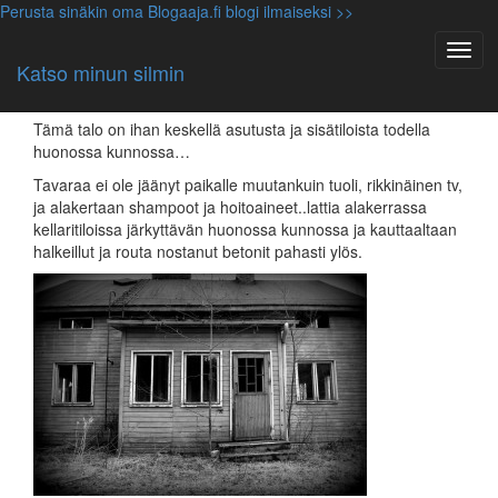
Perusta sinäkin oma Blogaaja.fi blogi ilmaiseksi >>
Yleinen
Autiotalo asutuksen keskellä
Katso minun silmin
12.04.2014, mrjs
Tämä talo on ihan keskellä asutusta ja sisätiloista todella
huonossa kunnossa…
Tavaraa ei ole jäänyt paikalle muutankuin tuoli, rikkinäinen tv,
ja alakertaan shampoot ja hoitoaineet..lattia alakerrassa
kellaritiloissa järkyttävän huonossa kunnossa ja kauttaaltaan
halkeillut ja routa nostanut betonit pahasti ylös.