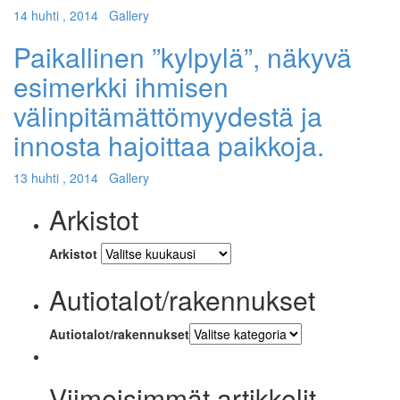
14 huhti , 2014
Gallery
Paikallinen ”kylpylä”, näkyvä
esimerkki ihmisen
välinpitämättömyydestä ja
innosta hajoittaa paikkoja.
13 huhti , 2014
Gallery
Arkistot
Arkistot
Autiotalot/rakennukset
Autiotalot/rakennukset
Viimeisimmät artikkelit