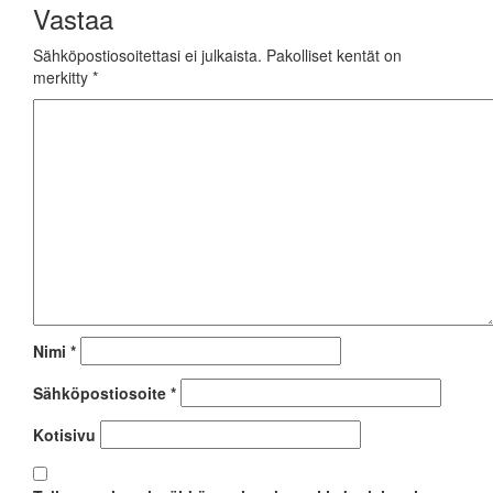
Vastaa
Sähköpostiosoitettasi ei julkaista.
Pakolliset kentät on
merkitty
*
Nimi
*
Sähköpostiosoite
*
Kotisivu