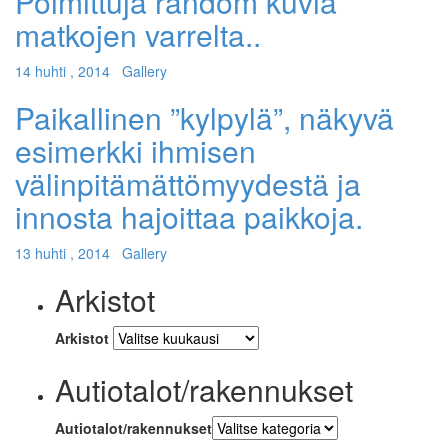
Poimittuja random kuvia
matkojen varrelta..
14 huhti , 2014
Gallery
Paikallinen ”kylpylä”, näkyvä
esimerkki ihmisen
välinpitämättömyydestä ja
innosta hajoittaa paikkoja.
13 huhti , 2014
Gallery
Arkistot
Arkistot
Autiotalot/rakennukset
Autiotalot/rakennukset