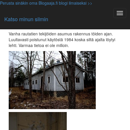
Perusta sinäkin oma Blogaaja.fi blogi ilmaiseksi >>
Yleinen
Rautatien tekijöiden asumus
Katso minun silmin
12.04.2014, mrjs
Vanha rautatien tekijöiden asumus rakennus töiden ajan.
Luultavasti poistunut käytöstä 1984 koska siltä ajalta löytyi
lehti. Varmaa tietoa ei ole milloin.