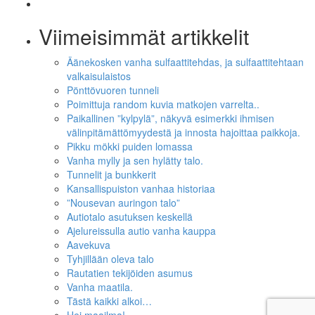
Viimeisimmät artikkelit
Äänekosken vanha sulfaattitehdas, ja sulfaattitehtaan
valkaisulaistos
Pönttövuoren tunneli
Poimittuja random kuvia matkojen varrelta..
Paikallinen ”kylpylä”, näkyvä esimerkki ihmisen
välinpitämättömyydestä ja innosta hajoittaa paikkoja.
Pikku mökki puiden lomassa
Vanha mylly ja sen hylätty talo.
Tunnelit ja bunkkerit
Kansallispuiston vanhaa historiaa
”Nousevan auringon talo”
Autiotalo asutuksen keskellä
Ajelureissulla autio vanha kauppa
Aavekuva
Tyhjillään oleva talo
Rautatien tekijöiden asumus
Vanha maatila.
Tästä kaikki alkoi…